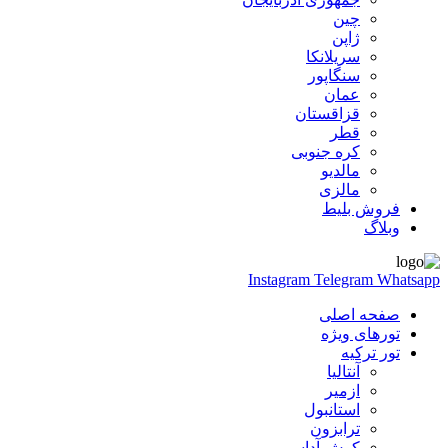
چین
ژاپن
سریلانکا
سنگاپور
عمان
قزاقستان
قطر
کره جنوبی
مالدیو
مالزی
فروش بلیط
وبلاگ
Instagram
Telegram
Whatsapp
صفحه اصلی
تورهای ویژه
تور ترکیه
آنتالیا
ازمیر
استانبول
ترابزون
کوش آداسی