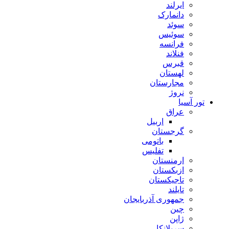
ایرلند
دانمارک
سوئد
سوئیس
فرانسه
فنلاند
قبرس
لهستان
مجارستان
نروژ
تور آسیا
عراق
اربیل
گرجستان
باتومی
تفلیس
ارمنستان
ازبکستان
تاجیکستان
تایلند
جمهوری آذربایجان
چین
ژاپن
سریلانکا