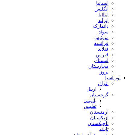
اسپانیا
انگلیس
ایتالیا
ایرلند
دانمارک
سوئد
سوئیس
فرانسه
فنلاند
قبرس
لهستان
مجارستان
نروژ
تور آسیا
عراق
اربیل
گرجستان
باتومی
تفلیس
ارمنستان
ازبکستان
تاجیکستان
تایلند
جمهوری آذربایجان