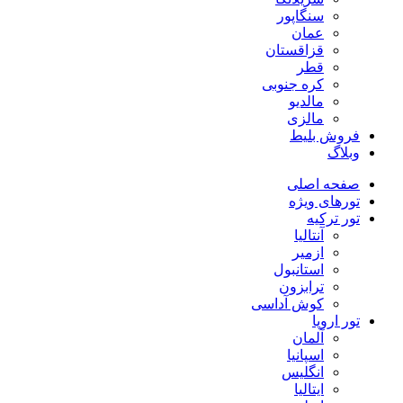
سنگاپور
عمان
قزاقستان
قطر
کره جنوبی
مالدیو
مالزی
فروش بلیط
وبلاگ
صفحه اصلی
تورهای ویژه
تور ترکیه
آنتالیا
ازمیر
استانبول
ترابزون
کوش آداسی
تور اروپا
آلمان
اسپانیا
انگلیس
ایتالیا