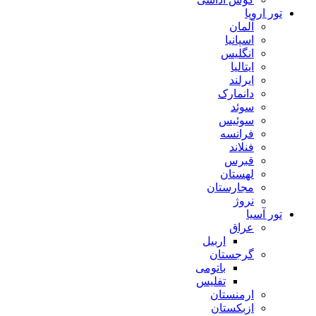
تور اروپا
آلمان
اسپانیا
انگلیس
ایتالیا
ایرلند
دانمارک
سوئد
سوئیس
فرانسه
فنلاند
قبرس
لهستان
مجارستان
نروژ
تور آسیا
عراق
اربیل
گرجستان
باتومی
تفلیس
ارمنستان
ازبکستان