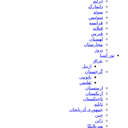
ایرلند
دانمارک
سوئد
سوئیس
فرانسه
فنلاند
قبرس
لهستان
مجارستان
نروژ
تور آسیا
عراق
اربیل
گرجستان
باتومی
تفلیس
ارمنستان
ازبکستان
تاجیکستان
تایلند
جمهوری آذربایجان
چین
ژاپن
سریلانکا