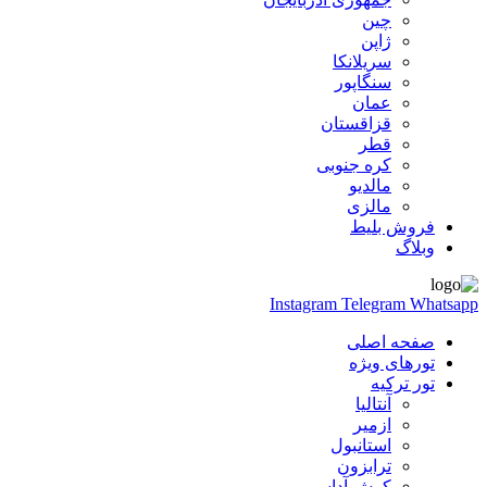
چین
ژاپن
سریلانکا
سنگاپور
عمان
قزاقستان
قطر
کره جنوبی
مالدیو
مالزی
فروش بلیط
وبلاگ
Instagram
Telegram
Whatsapp
صفحه اصلی
تورهای ویژه
تور ترکیه
آنتالیا
ازمیر
استانبول
ترابزون
کوش آداسی