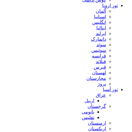
تور اروپا
آلمان
اسپانیا
انگلیس
ایتالیا
ایرلند
دانمارک
سوئد
سوئیس
فرانسه
فنلاند
قبرس
لهستان
مجارستان
نروژ
تور آسیا
عراق
اربیل
گرجستان
باتومی
تفلیس
ارمنستان
ازبکستان