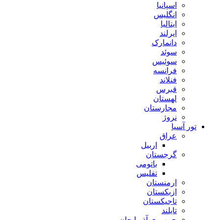
اسپانیا
انگلیس
ایتالیا
ایرلند
دانمارک
سوئد
سوئیس
فرانسه
فنلاند
قبرس
لهستان
مجارستان
نروژ
تور آسیا
عراق
اربیل
گرجستان
باتومی
تفلیس
ارمنستان
ازبکستان
تاجیکستان
تایلند
جمهوری آذربایجان