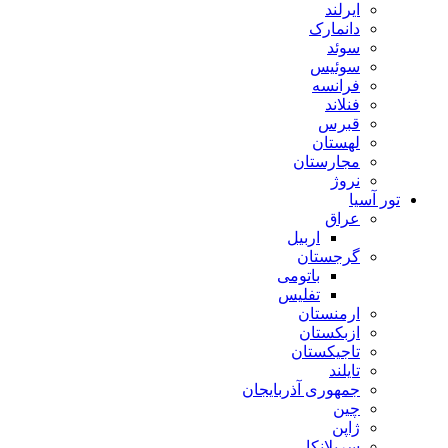
ایرلند
دانمارک
سوئد
سوئیس
فرانسه
فنلاند
قبرس
لهستان
مجارستان
نروژ
تور آسیا
عراق
اربیل
گرجستان
باتومی
تفلیس
ارمنستان
ازبکستان
تاجیکستان
تایلند
جمهوری آذربایجان
چین
ژاپن
سریلانکا