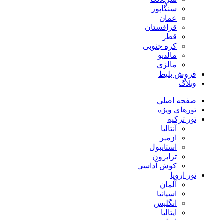
سنگاپور
عمان
قزاقستان
قطر
کره جنوبی
مالدیو
مالزی
فروش بلیط
وبلاگ
صفحه اصلی
تورهای ویژه
تور ترکیه
آنتالیا
ازمیر
استانبول
ترابزون
کوش آداسی
تور اروپا
آلمان
اسپانیا
انگلیس
ایتالیا