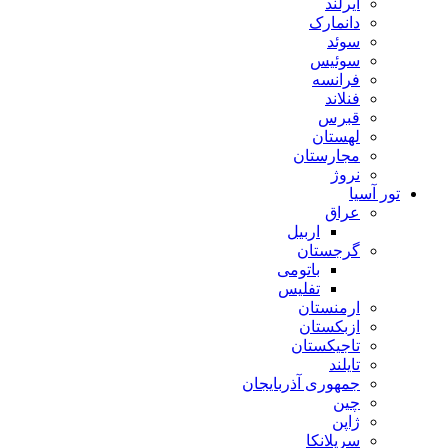
ایرلند
دانمارک
سوئد
سوئیس
فرانسه
فنلاند
قبرس
لهستان
مجارستان
نروژ
تور آسیا
عراق
اربیل
گرجستان
باتومی
تفلیس
ارمنستان
ازبکستان
تاجیکستان
تایلند
جمهوری آذربایجان
چین
ژاپن
سریلانکا