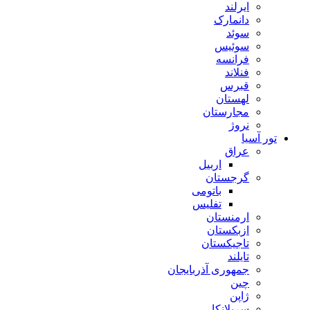
ایرلند
دانمارک
سوئد
سوئیس
فرانسه
فنلاند
قبرس
لهستان
مجارستان
نروژ
تور آسیا
عراق
اربیل
گرجستان
باتومی
تفلیس
ارمنستان
ازبکستان
تاجیکستان
تایلند
جمهوری آذربایجان
چین
ژاپن
سریلانکا