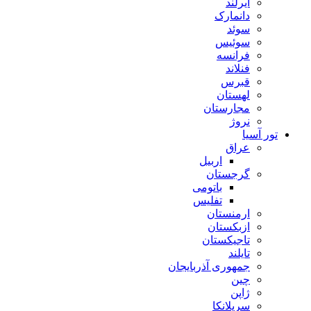
ایرلند
دانمارک
سوئد
سوئیس
فرانسه
فنلاند
قبرس
لهستان
مجارستان
نروژ
تور آسیا
عراق
اربیل
گرجستان
باتومی
تفلیس
ارمنستان
ازبکستان
تاجیکستان
تایلند
جمهوری آذربایجان
چین
ژاپن
سریلانکا