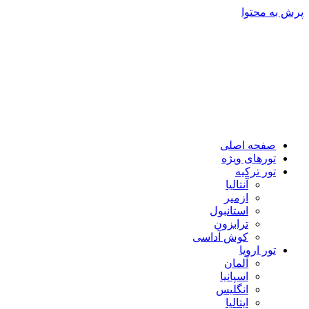
پرش به محتوا
صفحه اصلی
تورهای ویژه
تور ترکیه
آنتالیا
ازمیر
استانبول
ترابزون
کوش آداسی
تور اروپا
آلمان
اسپانیا
انگلیس
ایتالیا