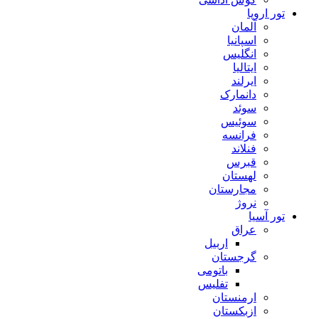
تور اروپا
آلمان
اسپانیا
انگلیس
ایتالیا
ایرلند
دانمارک
سوئد
سوئیس
فرانسه
فنلاند
قبرس
لهستان
مجارستان
نروژ
تور آسیا
عراق
اربیل
گرجستان
باتومی
تفلیس
ارمنستان
ازبکستان