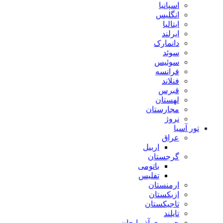
اسپانیا
انگلیس
ایتالیا
ایرلند
دانمارک
سوئد
سوئیس
فرانسه
فنلاند
قبرس
لهستان
مجارستان
نروژ
تور آسیا
عراق
اربیل
گرجستان
باتومی
تفلیس
ارمنستان
ازبکستان
تاجیکستان
تایلند
جمهوری آذربایجان