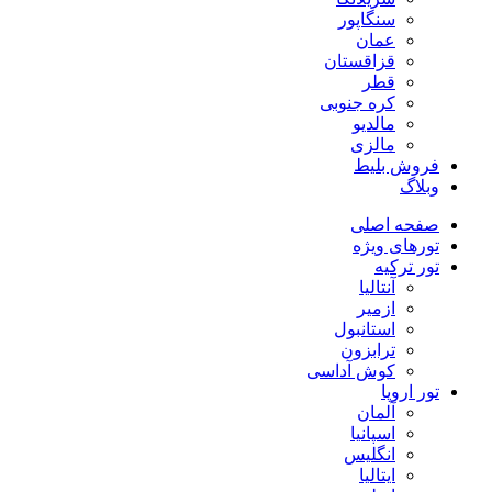
سنگاپور
عمان
قزاقستان
قطر
کره جنوبی
مالدیو
مالزی
فروش بلیط
وبلاگ
صفحه اصلی
تورهای ویژه
تور ترکیه
آنتالیا
ازمیر
استانبول
ترابزون
کوش آداسی
تور اروپا
آلمان
اسپانیا
انگلیس
ایتالیا