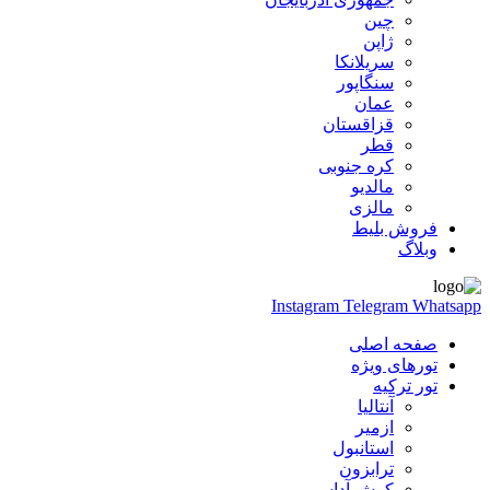
چین
ژاپن
سریلانکا
سنگاپور
عمان
قزاقستان
قطر
کره جنوبی
مالدیو
مالزی
فروش بلیط
وبلاگ
Instagram
Telegram
Whatsapp
صفحه اصلی
تورهای ویژه
تور ترکیه
آنتالیا
ازمیر
استانبول
ترابزون
کوش آداسی